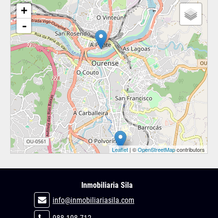
+
-
Leaflet
| ©
OpenStreetMap
contributors
Inmobiliaria Sila
info@inmobiliariasila.com