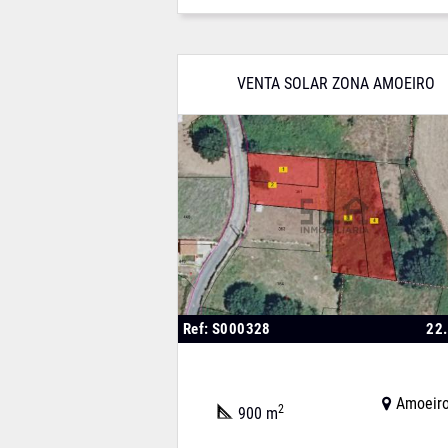
VENTA SOLAR ZONA AMOEIRO
Ref: S000328
22
Amoeir
2
900 m