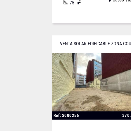
2
75 m
VENTA SOLAR EDIFICABLE ZONA CO
Ref: S000256
370