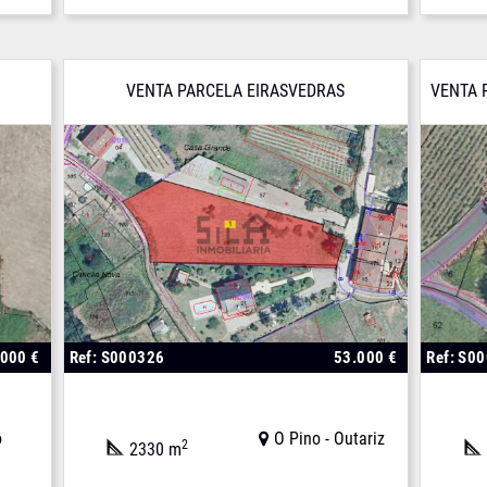
VENTA PARCELA EIRASVEDRAS
VENTA 
.000 €
Ref: S000326
53.000 €
Ref: S0
o
O Pino - Outariz
2
2330 m