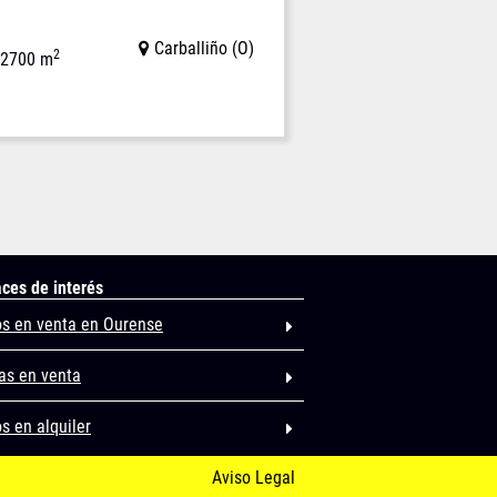
Carballiño (O)
2
2700 m
aces de interés
os en venta en Ourense
as en venta
s en alquiler
Aviso Legal