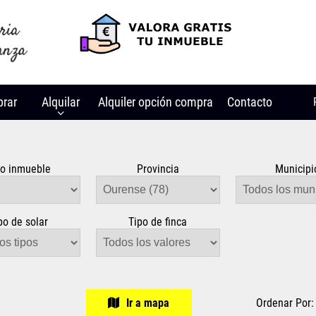
rar
Alquilar
Alquiler opción compra
Contacto
po inmueble
Provincia
Municipi
po de solar
Tipo de finca
Ir a mapa
Ordenar Po