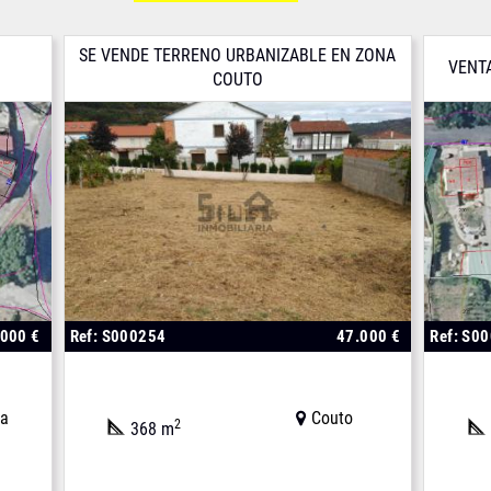
SE VENDE TERRENO URBANIZABLE EN ZONA
VENT
COUTO
.000 €
Ref: S000254
47.000 €
Ref: S0
la
Couto
2
368 m