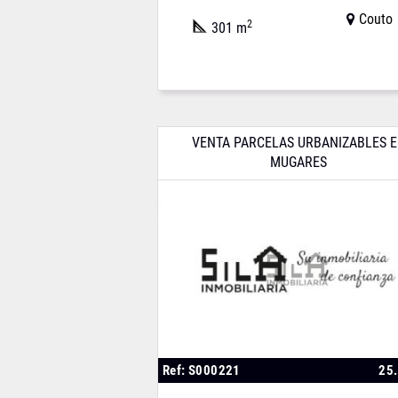
Couto
2
301 m
VENTA PARCELAS URBANIZABLES 
MUGARES
Ref: S000221
25