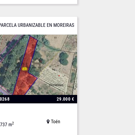
PARCELA URBANIZABLE EN MOREIRAS
00268
29.000 €
Toén
2
737 m