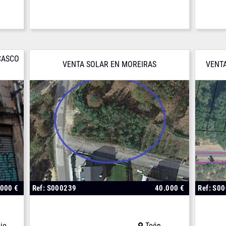
CASCO
VENTA SOLAR EN MOREIRAS
VENTA
.000 €
Ref: S000239
40.000 €
Ref: S0
jo
Toén