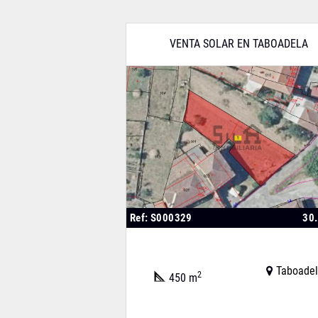
VENTA SOLAR EN TABOADELA
Ref: S000329
30
Taboade
2
450 m