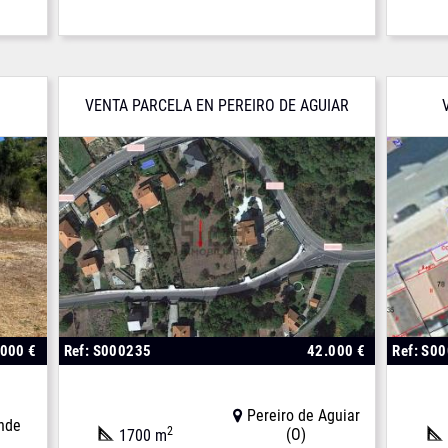
VENTA PARCELA EN PEREIRO DE AGUIAR
.000 €
Ref: S000235
42.000 €
Ref: S0
Pereiro de Aguiar
nde
2
(O)
1700 m