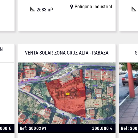
Polígono Industrial
2
2683 m
EN
VENTA SOLAR ZONA CRUZ ALTA - RABAZA
S
.000 €
Ref: S000291
300.000 €
Ref: S0