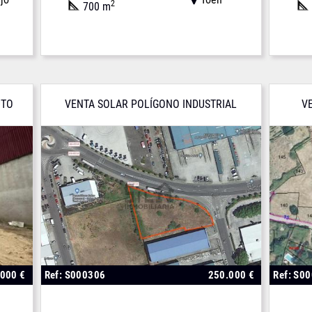
2
700 m
UTO
VENTA SOLAR POLÍGONO INDUSTRIAL
V
.000 €
Ref: S000306
250.000 €
Ref: S0