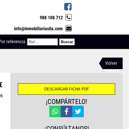
988 108 712
info@inmobiliariasila.com
Por referencia
Volver
€
06
¡COMPÁRTELO!
¡CONSÚLTANOS!