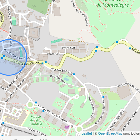
Leaflet
| ©
OpenStreetMap
contributor