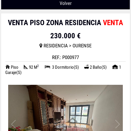
Volver
VENTA PISO ZONA RESIDENCIA
VENTA
230.000 €
RESIDENCIA > OURENSE
REF.: P000977
2
Piso
92 M
3 Dormitorio(s)
2 Baño(s)
1
Garaje(s)