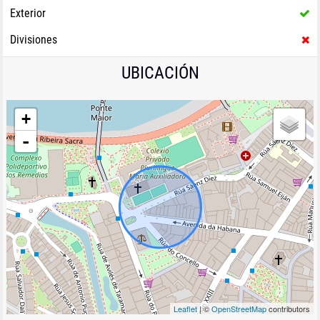
Exterior
Divisiones
UBICACIÓN
+
-
Leaflet
| ©
OpenStreetMap
contributors