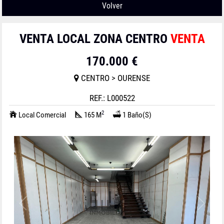
Volver
VENTA LOCAL ZONA CENTRO
VENTA
170.000 €
CENTRO > OURENSE
REF.: L000522
2
Local Comercial
165 M
1 Baño(s)