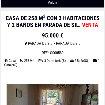
Volver
2
CASA DE 258 M
CON 3 HABITACIONES
Y 2 BAÑOS EN PARADA DE SIL.
VENTA
95.000 €
PARADA DE SIL > PARADA DE SIL
REF.: C000589
2
Casa
258 M
3 Dormitorio(s)
2 Baño(s)
1
Garaje(s)