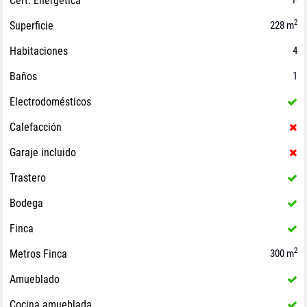
Cert. Energética
2
Superficie
228 m
Habitaciones
4
Baños
1
Electrodomésticos
Calefacción
Garaje incluido
Trastero
Bodega
Finca
2
Metros Finca
300 m
Amueblado
Cocina amueblada