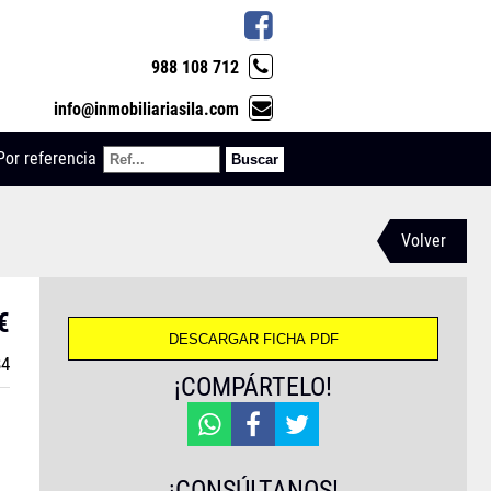
988 108 712
info@inmobiliariasila.com
Por referencia
Volver
€
84
¡COMPÁRTELO!
¡CONSÚLTANOS!