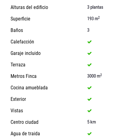
Alturas del edificio
3 plantas
2
Superficie
193 m
Baños
3
Calefacción
Garaje incluido
Terraza
2
Metros Finca
3000 m
Cocina amueblada
Exterior
Vistas
Centro ciudad
5 km
Agua de traida